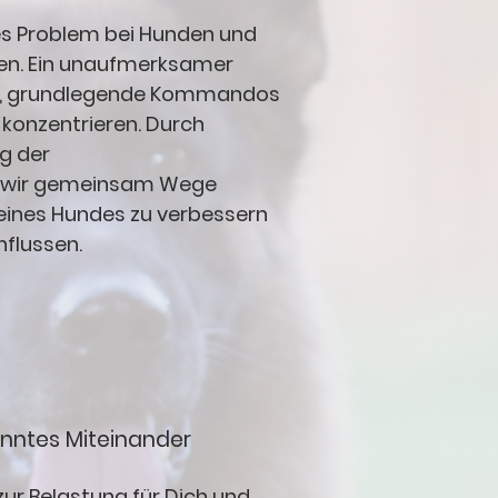
es Problem bei Hunden und
en. Ein unaufmerksamer
en, grundlegende Kommandos
 konzentrieren. Durch
ng der
 wir gemeinsam Wege
eines Hundes zu verbessern
nflussen.
panntes Miteinander
ur Belastung für Dich und