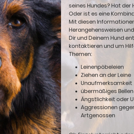
seines Hundes? Hat der 
Oder ist es eine Kombin
Mit diesen Informationen
Herangehensweisen un
Dir und Deinem Hund en
kontaktieren und um Hilfe
Themen:
Leinenpöbeleien
Ziehen an der Leine
Unaufmerksamkeit
übermäßiges Bellen
Ängstlichkeit oder 
Aggressionen gege
Artgenossen