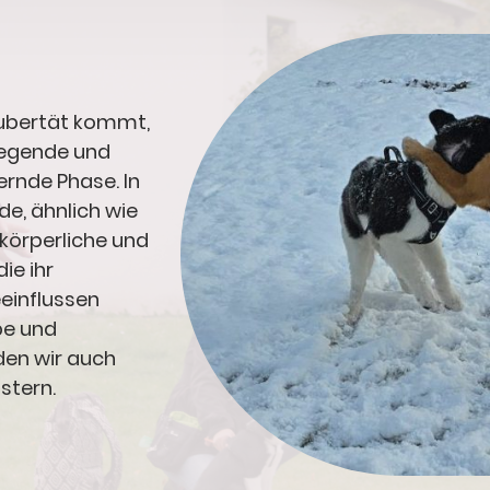
Pubertät kommt,
regende und
nde Phase. In
de, ähnlich wie
körperliche und
ie ihr
einflussen
be und
en wir auch
stern.