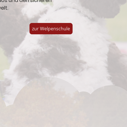
os und den sicheren
elt.
zur Welpenschule